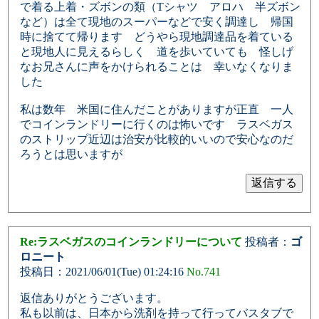
で着る上着・ズボンの類（Tシャツ アロハ 半ズボン
など）は全て現地のスーパーなどで安く調達し 帰国
時に捨てて帰ります どうやら現地調達品を着ている
と現地人に見えるらしく 道を歩いていても 怪しげ
なお兄さんに声をかけられることは 幸いなくなりま
した
私は数年 米国に住んだことがありますが正直 一人
でコインランドリーに行くのは怖いです ラスベガス
のストリップ近辺は治安が比較的いいので安心なのだ
ろうとは思いますが
Re:ラスベガスのコインランドリーについて
投稿者：
ゴ
ロニート
投稿日：2021/06/01(Tue) 01:24:16
No.741
返信ありがとうございます。
私も以前は、日本から洗剤を持って行ってバスタブで