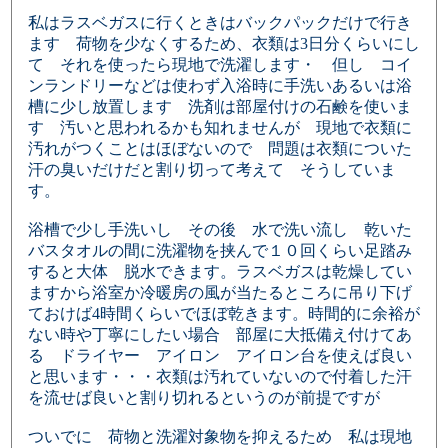
私はラスベガスに行くときはバックパックだけで行き
ます 荷物を少なくするため、衣類は3日分くらいにし
て それを使ったら現地で洗濯します・ 但し コイ
ンランドリーなどは使わず入浴時に手洗いあるいは浴
槽に少し放置します 洗剤は部屋付けの石鹸を使いま
す 汚いと思われるかも知れませんが 現地で衣類に
汚れがつくことはほぼないので 問題は衣類についた
汗の臭いだけだと割り切って考えて そうしていま
す。
浴槽で少し手洗いし その後 水で洗い流し 乾いた
バスタオルの間に洗濯物を挟んで１０回くらい足踏み
すると大体 脱水できます。ラスベガスは乾燥してい
ますから浴室か冷暖房の風が当たるところに吊り下げ
ておけば4時間くらいでほぼ乾きます。時間的に余裕が
ない時や丁寧にしたい場合 部屋に大抵備え付けてあ
る ドライヤー アイロン アイロン台を使えば良い
と思います・・・衣類は汚れていないので付着した汗
を流せば良いと割り切れるというのが前提ですが
ついでに 荷物と洗濯対象物を抑えるため 私は現地