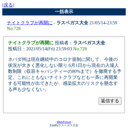
[
戻る
]
一括表示
ナイトクラブが再開に
-
ラスベガス大全
21/05/14-23:59
No.728
ナイトクラブが再開に
投稿者：
ラスベガス大全
投稿日：2021/05/14(Fri) 23:59:03
No.728
ネバダ州は現在継続中のコロナ規制に関して、今後の
状況が大きく悪化しない限り 6月1日から現在の入場人
数制限（収容キャパシティーの80%まで）を撤廃する予
定。これにともないナイトクラブなども一斉に再開業
する可能性が出てきたが、感染拡大のリスクを懸念す
る声も少なくない。
-
WebForum
-
EditByラスベガス大全