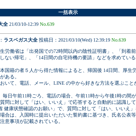
一括表示
大全
21/03/10-12:39
No.639
：
ラスベガス大全
投稿日：2021/03/10(Wed) 12:39:19
No.639
労働省は「出発国での72時間以内の陰性証明書」、「到着前
用しない帰宅」、「14日間の自宅待機の要請」などを求めてい
国籍の者５人から得た情報によると、帰国後 14日間、厚生労働
がある。
いて、電話、メール、LINE の中から好きな方法を選ぶこと
、毎日午前11時ごろ、電話の場合、午前11時から午後1時の間
質問に対して「はい、いいえ」で応答すると自動的に認識して
働省 健康状態確認のお願い」で、質問に対して「はい、いいえ
い場合は、入国時に提出いただいた誓約書に基づき、氏名公表
注意事項が記載されている。