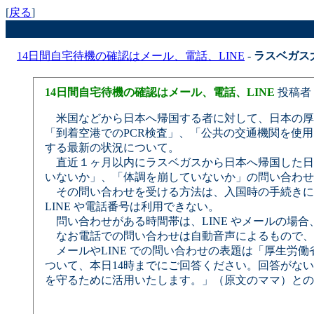
[
戻る
]
14日間自宅待機の確認はメール、電話、LINE
-
ラスベガス
14日間自宅待機の確認はメール、電話、LINE
投稿者
米国などから日本へ帰国する者に対して、日本の厚生
「到着空港でのPCR検査」、「公共の交通機関を使
する最新の状況について。
直近１ヶ月以内にラスベガスから日本へ帰国した日本
いないか」、「体調を崩していないか」の問い合わせ
その問い合わせを受ける方法は、入国時の手続きにお
LINE や電話番号は利用できない。
問い合わせがある時間帯は、LINE やメールの場合
なお電話での問い合わせは自動音声によるもので、
メールやLINE での問い合わせの表題は「厚生労
ついて、本日14時までにご回答ください。回答がな
を守るために活用いたします。」（原文のママ）との