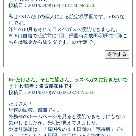
投稿日：2021/03/09(Tue) 23:17:46
No.630
私はESTAだけの個人による航空券手配です。VISAな
しです。
昨年の10月もそれでラスベガスへ渡航できました。
PCRは自腹で渡航前に1回、帰国時の成田/羽田で1回(こ
ちらは税金から故タダです。)の予定です。
Re:たけさん、そして皆さん、ラスベガスに行きたいで
す！
投稿者：
名古屋在住です
投稿日：2021/03/10(Wed) 00:23:51
No.632
たけさん！
早速の回答、感謝です。
外務省のホームページを見ると渡航できそうにもない
気がしましたが、光明が見えてきました。
やはり課題は、「帰国後の１４日間の自宅待機」です
ね。皆さんも１４日間、自宅にいるんですかね。