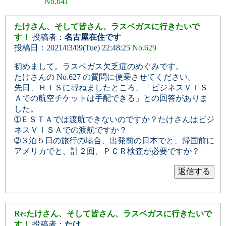
No.641
たけさん、そして皆さん、ラスベガスに行きたいで
す！
投稿者：
名古屋在住です
投稿日：2021/03/09(Tue) 22:48:25
No.629
初めまして。ラスベガス欠乏症のめぐみです。
たけさんの No.627 の質問に便乗させてください。
先日、ＨＩＳに尋ねましたところ、「ビジネスＶＩＳ
Ａでの航空チケットは手配できる」との回答がありま
した。
➀ＥＳＴＡでは渡航できないのですか？たけさんはビジ
ネスＶＩＳＡでの渡航ですか？
➁３泊５日の旅行の場合、出発前の日本でと、帰国前に
アメリカでと、計２回、ＰＣＲ検査が必要ですか？
Re:たけさん、そして皆さん、ラスベガスに行きたいで
す！
投稿者：
たけ