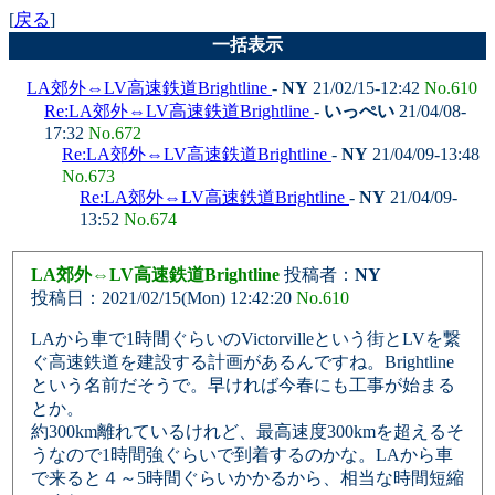
[
戻る
]
一括表示
LA郊外⇔LV高速鉄道Brightline
-
NY
21/02/15-12:42
No.610
Re:LA郊外⇔LV高速鉄道Brightline
-
いっぺい
21/04/08-
17:32
No.672
Re:LA郊外⇔LV高速鉄道Brightline
-
NY
21/04/09-13:48
No.673
Re:LA郊外⇔LV高速鉄道Brightline
-
NY
21/04/09-
13:52
No.674
LA郊外⇔LV高速鉄道Brightline
投稿者：
NY
投稿日：2021/02/15(Mon) 12:42:20
No.610
LAから車で1時間ぐらいのVictorvilleという街とLVを繋
ぐ高速鉄道を建設する計画があるんですね。Brightline
という名前だそうで。早ければ今春にも工事が始まる
とか。
約300km離れているけれど、最高速度300kmを超えるそ
うなので1時間強ぐらいで到着するのかな。LAから車
で来ると４～5時間ぐらいかかるから、相当な時間短縮