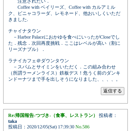
注意されたい．
Coffee with ベイリーズ、Coffee with カルアミル
ク、ピニャコラーダ、レモネード、他おいしくいただ
きました.
チャイナタウン
－Harbor Palaceにおかゆを食べにいったがCloseでし
た．残念．次回再度挑戦．ここはレベルが高い（割に
リーズナブル）．
ラナイカフェ＠ダウンタウン
－スパムとサイミンをいただく．この組み合わせ
（所謂ラーメンライス）鉄板デス！危うく前のダンキ
ンドーナツまで手を出しそうになりました、、、、。
Re:帰国報告-つづき-（食事、レストラン）
投稿者：
taka
投稿日：2020/12/05(Sat) 17:39:30
No.586