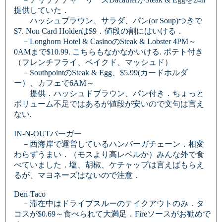
提供していた．
ハッシュブラウン、サラダ、パン(or Soup)つきで
$7. Non Card Holderは$9．値段の割にはいける．
－Longhorn Hotel & CasinoのSteak & Lobster 4PM～
0AMまで$10.99. こちらもなかなかいける. ポテト付き
（フレンチフライ、ベイクド、マッシュド）
－SouthpointのSteak & Egg、$5.99(カードホルダ
ー）、カフェで6AM～
提供．ハッシュドブラウン、パン付き．ちょっと
ボリューム不足ではあるが値段が安いので文句は言え
ない.
IN-N-OUTバーガー
－西海岸で運営しているハンバーガチェーン．相変
わらずうまい．（モスより高レベルか）みんな外で食
べていました．塩、胡椒、ケチャップは言えばもらえ
るが、マヨネーズはないので注意．
Deri-Taco
－滞在中はドライブスルーのテイクアウトのみ．タ
コスが$0.69～食べられて大満足．Fireソースがお勧めで