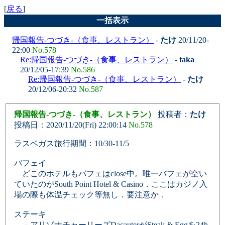
[
戻る
]
一括表示
帰国報告-つづき-（食事、レストラン）
-
たけ
20/11/20-
22:00
No.578
Re:帰国報告-つづき-（食事、レストラン）
-
taka
20/12/05-17:39
No.586
Re:帰国報告-つづき-（食事、レストラン）
-
たけ
20/12/06-20:32
No.587
帰国報告-つづき-（食事、レストラン）
投稿者：
たけ
投稿日：2020/11/20(Fri) 22:00:14
No.578
ラスベガス旅行期間：10/30-11/5
バフェイ
どこのホテルもバフェはclose中。唯一バフェが空い
ていたのがSouth Point Hotel & Casino．ここはカジノ入
場の際も体温チェック等無し．要注意か．
ステーキ
－アリゾナチャーリーズDacauterがSteak & Eggを24h