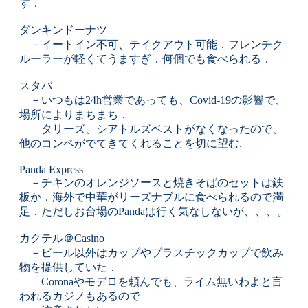
す．
ダンキンドーナツ
－イートイン不可、テイクアウト可能．フレンチク
ルーラーが軽くてうますぎ．何個でも食べられる．
スタバ
－いつもは24h営業であっても、Covid-19の影響で、
場所によりまちまち．
タリーズ、シアトルズベストがなくなったので、
他のコンペがでてきてくれることを切に望む.
Panda Express
－チキンのオレンジソースと焼きそばのセットは鉄
板か．海外で中華がリーズナブルに食べられるので満
足．ただしお台場のPandaは行く気なしないが、、、。
カクテル＠Casino
－ビール以外はカップやプラスチックカップで飲み
物を提供していた．
Coronaやモデロを頼んでも、ライム無いわよと言
われるカジノもあるので