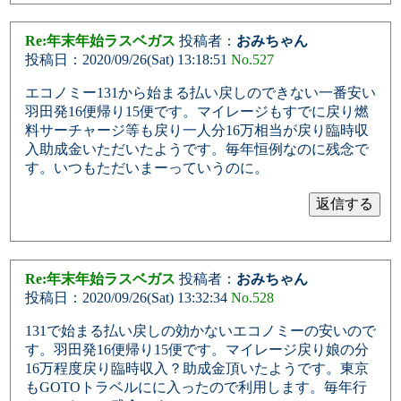
Re:年末年始ラスベガス
投稿者：
おみちゃん
投稿日：2020/09/26(Sat) 13:18:51
No.527
エコノミー131から始まる払い戻しのできない一番安い
羽田発16便帰り15便です。マイレージもすでに戻り燃
料サーチャージ等も戻り一人分16万相当が戻り臨時収
入助成金いただいたようです。毎年恒例なのに残念で
す。いつもただいまーっていうのに。
Re:年末年始ラスベガス
投稿者：
おみちゃん
投稿日：2020/09/26(Sat) 13:32:34
No.528
131で始まる払い戻しの効かないエコノミーの安いので
す。羽田発16便帰り15便です。マイレージ戻り娘の分
16万程度戻り臨時収入？助成金頂いたようです。東京
もGOTOトラベルにに入ったので利用します。毎年行