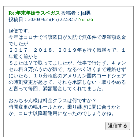
Re:年末年始ラスベガス
投稿者：
jal男
投稿日：2020/09/25(Fri) 22:58:57
No.526
jal便です、
今年はコロナで当該曜日が欠航で無条件で即満額返金
でしたが
２０１７、２０１８、２０１９年も行く気満々で、１
年近く前から
ＳまたはＶで取ってましたが、仕事で行けず、キャン
セル料３万払うのが嫌で、なるべく遅くまで連絡せず
にいたら、１０分程度のアメリカン国内コードシェア
の時刻変更が起きて、それを承諾しない・取りやめる
と言って毎回、満額返金してくれてました。
おみちゃん様は料金クラスは何ですか？
時間変更の幅ルールとか、乗り継ぎに間に合うかと
か、コロナ以降新運用になったのでしょうかね。