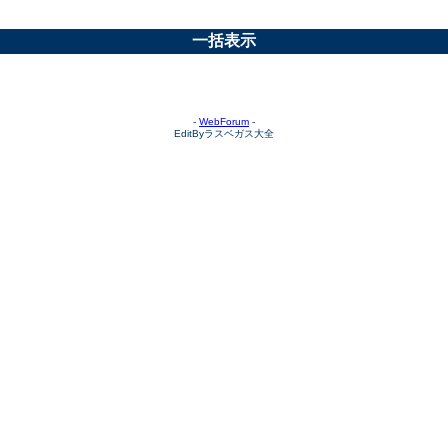
一括表示
-
WebForum
-
EditByラスベガス大全