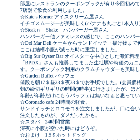
部屋にレストランのクーポンブックが有り今回初めて
7店舗で飲食の利用しました。
☆Kate,s Korner アイスクリーム屋さん
イチゴスムージーが美味しく(バナナも丸ごと1本入り
☆Steakｎ Shake ハンバーガー屋さん
ハンバーガー他ファミレスの感じで、ここのハンバー
☆Del Mar Deli ケーキからサンドイッチ・揚げ
ここは結構小腹が減った時に重宝しました。
☆Big Sur Oyster Bar オイスターを中心とした海鮮料理
「BPDX」さんも推奨してました生牡蠣や時価のカ
す。クーポンブック利用のクラムチャウダーも美味し
☆Garden Buffet バッフェ
値段も朝17＄昼23＄夜33＄でお手頃でした。(会員価
朝の締切ギリギリの時間(9時半)に行きましたが、
年齢が年齢だけにもうバッフェは無いなぁと思ってい
☆Coronado cafe 24時間の軽食。
サンドイッチとロコモコを注文しましたが、口に合い
注文したものが、ダメだったかも。
☆スタバ 24時間営業
深夜に小腹が空いた時にはどうぞ。
☆おまけ 1.5＄ホットドッグ