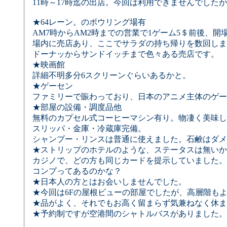
11時～17時迄の出店。今回は利用できませんでした
★64レーン。のボウリング場有
AM7時からAM2時までの営業で1ゲーム5＄前後、開
場内に売店あり、ここでサラダの持ち帰りを数回しま
ドーナッからサンドイッチまで色々ある売店です。
★映画館
詳細不明多分6スクリーンぐらいあるかと。
★ゲーセン
ファミリーで賑わっており、日本のアニメ主体のゲー
★部屋の設備・調度品他
無料のカプセル式コーヒーマシン有り。物凄く美味し
スリッパ・金庫・冷蔵庫完備。
シャンプー・リンスは普通に使えました。石鹸はダメ
★ストリップのホテルのような、ステータスは無いか
カジノで、どの方も同じカードを提示していました。
コンプってあるのかな？
★日本人の方とはお会いしませんでした。
★今回は6Fの屋根ビューの部屋でしたが、高層階も
★品がよく、それでもお高く留まらず気兼ねなく休ま
★予約制ですが空港間のシャトルバスがありました。