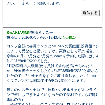
さい。 よろしくお願いします。
Re:ARIA宿泊
投稿者：
こー
投稿日：2026/05/20(Wed) 19:43:42
No.4825
コンプ金額は会員ランクとMGMへの貢献度(投資額？)
によって異なると思いますが、実例として私の場合、
今年の1月に3月分と7月分のVdaraを予約した際には、4
泊/FP$350/RC$200でした。
3月訪問時の貢献度(要は負けですね)が認められたの
か、帰国後チェックしたら4泊/FP$850/RC$350と表示さ
れたので、7月分予約をすぐに取り直しました。Luxor
クラスだとFPは同額ですがRCは$500と出ます。
最近のシステム更新で、日程やホテル変更がオンライ
ンで何回もできるようになったので便利です。(以前は
電話のみ)
「確認できない」とのことですが、ログインすれば