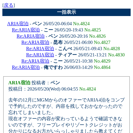
[
戻る
]
一括表示
ARIA宿泊
-
ベン
26/05/20-06:04
No.4824
Re:ARIA宿泊
-
こー
26/05/20-19:43
No.4825
Re:ARIA宿泊
-
ベン
26/05/20-20:16
No.4826
Re:ARIA宿泊
-
昆布
26/05/21-06:00
No.4827
Re:ARIA宿泊
-
こんぺ
26/05/21-09:43
No.4828
Re:ARIA宿泊
-
ティアー
26/05/21-13:21
No.4830
Re:ARIA宿泊
-
こー
26/05/21-10:38
No.4829
Re:ARIA宿泊
-
俺ですわ
26/06/03-14:29
No.4864
ARIA宿泊
投稿者：
ベン
投稿日：2026/05/20(Wed) 06:04:55
No.4824
去年の12月にMGMからのオファーでARIA4泊をコンプ
で予約したのですが、内容を残しておかなかったので
忘れてしまいました。
現在オファーの内容が変わっているようで確認できな
いのですが、フリープレイやリゾートクレジットがお
分かりになるお方がいらっしゃりましたら教えてくだ