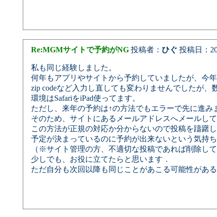
Re:MGMサイトで予約がNG
投稿者：
ひぐ
投稿日：2025/
私も同じ経験しました。
何年もアプリやサイトから予約していましたが、今年
zip codeなど入力し直しても変わりませんでしたが、数日
環境はSafariをiPad使ってます。
ただし、来年の予約は↑の方法でもエラーで先に進み
そのため、サイトにあるメールアドレスへメールして
この方法が正規の対応か分からないので投稿を躊躇し
予定が決まっているのに予約が出来ないという気持ち
（※サイト管理の方、不適切な投稿であれば削除して
少しでも、お役に立てたらと思います．
ただ自分も次回以降も同じことがあこる可能性がある