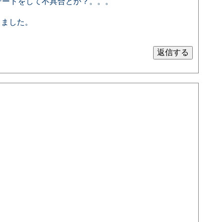
プデートをして不具合とか？。。。
てました。