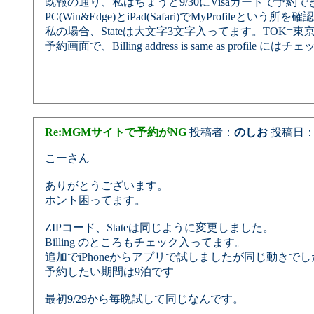
既報の通り、私はちょうど9/30にVisaカードで予
PC(Win&Edge)とiPad(Safari)でMyProfileとい
私の場合、Stateは大文字3文字入ってます。TOK=
予約画面で、Billing address is same as profile
Re:MGMサイトで予約がNG
投稿者：
のしお
投稿日：2025
こーさん
ありがとうございます。
ホント困ってます。
ZIPコード、Stateは同じように変更しました。
Billing のところもチェック入ってます。
追加でiPhoneからアプリで試しましたが同じ動きでし
予約したい期間は9泊です
最初9/29から毎晩試して同じなんです。