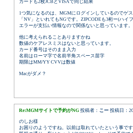
カードも2枚JCBとVISAで同じ結果
1つ気になるのは、MGMにログインしているのでゲス
「NV」といれてもNGです。ZIPCODEも3桁ー(ハ
エラーが支払い情報なので関係ないと思っています。
他に考えられることありますかね
数値のケアレスミスはないと思っています。
カード番号はそのまま入力
名前はローマ字で名前半角スペース苗字
期限はMM/YY CVVは数値
Macがダメ？
Re:MGMサイトで予約がNG
投稿者：
こー
投稿日：2025/
のしお様
お困りのようですね。以前は取れていたという事です