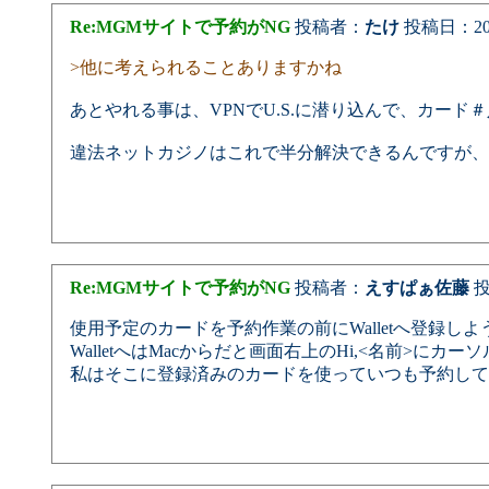
Re:MGMサイトで予約がNG
投稿者：
たけ
投稿日：2025/
>他に考えられることありますかね
あとやれる事は、VPNでU.S.に潜り込んで、カード＃
違法ネットカジノはこれで半分解決できるんですが、
Re:MGMサイトで予約がNG
投稿者：
えすぱぁ佐藤
投稿
使用予定のカードを予約作業の前にWalletへ登録し
WalletへはMacからだと画面右上のHi,<名前>
私はそこに登録済みのカードを使っていつも予約して