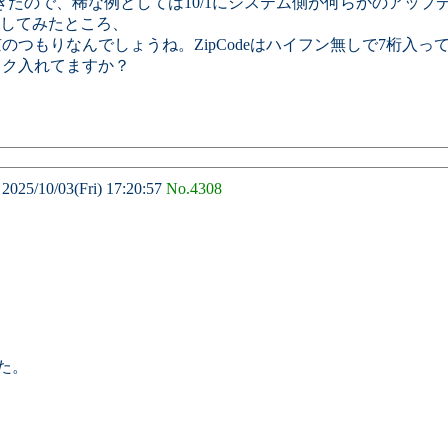
約できたので、稀な例としては10/1にシステム側が何らかのアッ
う所を確認してみたところ、
東京のつもりなんでしょうね。ZipCodeはハイフン無しで7桁入っ
 にはチェック入れてますか？
/10/03(Fri) 17:20:57
No.4308
た。