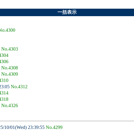
一括表示
No.4300
3
No.4303
4304
4306
0
No.4308
4
No.4309
4310
23:05
No.4312
4314
4318
1
No.4326
0/01(Wed) 23:39:55
No.4299