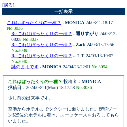
[
戻る
]
一括表示
これはぼったくりの一種？
-
MONICA
24/03/11-18:17
No.3036
Re:これはぼったくりの一種？
-
通りすがり
24/03/12-
08:08
No.3037
Re:これはぼったくりの一種？
-
Zack
24/03/13-13:56
No.3039
Re:これはぼったくりの一種？
-
ＴＴ
24/03/13-19:02
No.3040
謎のままです
-
MONICA
24/04/23-22:01
No.3094
これはぼったくりの一種？
投稿者：
MONICA
投稿日：2024/03/11(Mon) 18:17:58
No.3036
少し前の出来事です。
空港からホテルまでタクシーに乗りました。定額ゾー
ン$25位のホテルに着き、スーツケースをおろしてもら
いました。