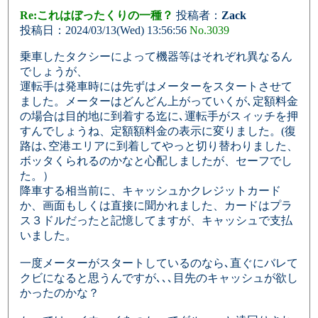
Re:これはぼったくりの一種？
投稿者：
Zack
投稿日：2024/03/13(Wed) 13:56:56
No.3039
乗車したタクシーによって機器等はそれぞれ異なるん
でしょうが、
運転手は発車時には先ずはメーターをスタートさせて
ました。メーターはどんどん上がっていくが､定額料金
の場合は目的地に到着する迄に､運転手がスィッチを押
すんでしょうね、定額額料金の表示に変りました。(復
路は､空港エリアに到着してやっと切り替わりました、
ボッタくられるのかなと心配しましたが、セーフでし
た。）
降車する相当前に、キャッシュかクレジットカード
か、画面もしくは直接に聞かれました、カードはプラ
ス３ドルだったと記憶してますが、キャッシュで支払
いました。
一度メーターがスタートしているのなら､直ぐにバレて
クビになると思うんですが､､､目先のキャッシュが欲し
かったのかな？