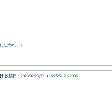
に思われます.
け
投稿日：2023/02/23(Thu) 16:25:51
No.2006