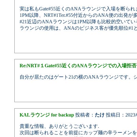
実は私もGate#55近くのANAラウンジで入場を断られ
1PM以降、NRT#1Ter.#55付近からのANA便
#21近辺のANAラウンジは1PM以降も比較的空いてい
ラウンジの使用は、ANAのビジネス客が優先順位#1
Re:NRT#１Gate#55近くのANAラウンジでの入場拒否
自分が居たのはゲート21の横のANAラウンジです。
KALラウンジ for backup
投稿者：
たけ
投稿日：2023/02/
貴重な情報、ありがとうございます.
次回は断られることを前提にカップ麺の辛ラーメンを