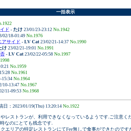
一括表示
.1922
サイド
-
たけ
23/01/23-23:12
No.1942
/02/18-01:49
No.1976
 エアサイド
-
LV Cat
23/02/21-14:37
No.1990
たけ
23/02/21-19:01
No.1991
拒否
-
LV Cat
23/02/22-05:58
No.1997
1998
10:21
No.1959
-15:28
No.1961
9-15:34
No.1964
2/10-13:47
No.1967
02/11-09:53
No.1968
日：2023/01/19(Thu) 13:20:14
No.1922
やレストランが、利用できなくなっているようです.ご注意くだ
時なのにとても残念です.
クエリアの特定レストランにてFee無しで食事ができたのです