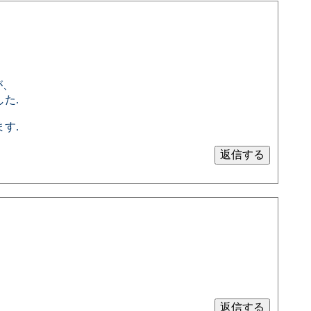
が、
た.
す.