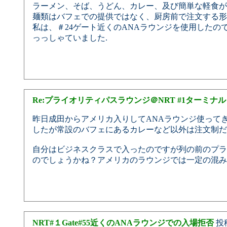
ラーメン、そば、うどん、カレー、及び簡単な軽食が
麺類はバフェでの提供ではなく、厨房前で注文する形
私は、＃24ゲート近くのANAラウンジを使用したの
っっしゃていました.
Re:プライオリティパスラウンジ＠NRT #1ターミナル
昨日成田からアメリカ入りしてANAラウンジ使ってき
したが常設のバフェにあるカレーなど以外は注文制だ
自分はビジネスクラスで入ったのですが列の前のプラ
のでしょうかね？アメリカのラウンジでは一定の混み
NRT#１Gate#55近くのANAラウンジでの入場拒否
投