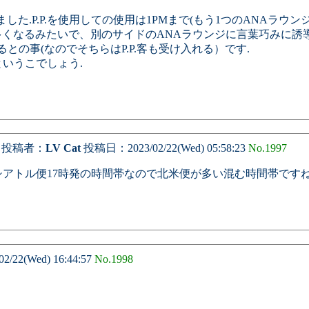
ました.P.P.を使用しての使用は1PMまで(もう1つのANAラウ
の出発が多くなるみたいで、別のサイドのANAラウンジに言葉巧みに誘
るとの事(なのでそちらはP.P.客も受け入れる）です.
というこでしょう.
投稿者：
LV Cat
投稿日：2023/02/22(Wed) 05:58:23
No.1997
シアトル便17時発の時間帯なので北米便が多い混む時間帯です
22(Wed) 16:44:57
No.1998