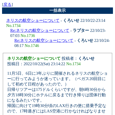
[
戻る
]
一括表示
ネリスの航空ショーについて
-
くろいせ
22/10/22-23:14
No.1734
Re:ネリスの航空ショーについて
-
ラプター
22/10/23-
07:03
No.1736
Re:ネリスの航空ショーについて
-
くろいせ
22/10/24-
08:17
No.1746
ネリスの航空ショーについて
投稿者：
くろいせ
投稿日：2022/10/22(Sat) 23:14:22
No.1734
11月5日、6日に3年ぶりに開催されるネリスの航空ショ
ーに行ってみようか迷っています。（ベガス20回目に
して初めて日程があったので。）
日帰りツアーは175ドルくらいですが、朝6時30分から
夕方18時30分にホテルに戻るまで行き帰りは団体行動
になるみたいです。
帰国に向けて19時30分頃のLAX行きの便に搭乗予定な
ので、17時過ぎにはLAS空港に行かなければなりませ