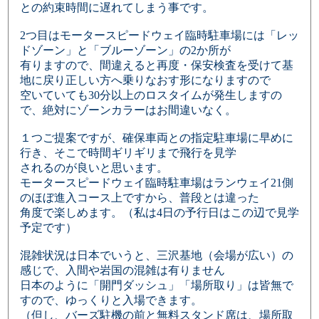
との約束時間に遅れてしまう事です。
2つ目はモータースピードウェイ臨時駐車場には「レッ
ドゾーン」と「ブルーゾーン」の2か所が
有りますので、間違えると再度・保安検査を受けて基
地に戻り正しい方へ乗りなおす形になりますので
空いていても30分以上のロスタイムが発生しますの
で、絶対にゾーンカラーはお間違いなく。
１つご提案ですが、確保車両との指定駐車場に早めに
行き、そこで時間ギリギリまで飛行を見学
されるのが良いと思います。
モータースピードウェイ臨時駐車場はランウェイ21側
のほぼ進入コース上ですから、普段とは違った
角度で楽しめます。（私は4日の予行日はこの辺で見学
予定です）
混雑状況は日本でいうと、三沢基地（会場が広い）の
感じで、入間や岩国の混雑は有りません
日本のように「開門ダッシュ」「場所取り」は皆無で
すので、ゆっくりと入場できます。
（但し、バーズ駐機の前と無料スタンド席は、場所取