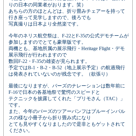
りの日本の同業者がおります。笑）
あちらの方のほとんどは、折り畳みチェアーを持って
行き座って見学しますので、後ろでも
写真撮りは日本より全然楽です。
今年のネリス航空祭は、F-22とF-35の公式デモチームが
参加しますのでとても豪華版です。
両機とも、基地所属の展示飛行・Heritage Flight・デモ
展示飛行が行われますので
数回F-22・F-35の雄姿が見られます。
予定ではB-1・B-2・B-52（地上展示予定）の航過飛行
は発表されていないのが残念です。（欲張り）
最後になりますが、バーズのナレーションは数年前に
F-16で日本の各基地祭で驚愕のスピードと
テクニックを披露してくれた「プリモさん（TAC）」
です。
また、今年のバーズのツアーパンフはブルーインパル
スの様な小冊子から折り畳み式になり
とても見やすくなりましたので是非ともゲットされて
ください。