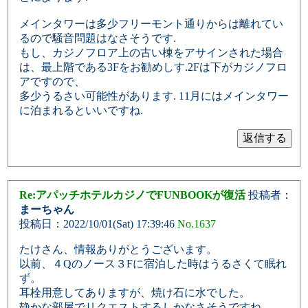
メインタワーは多少フリーモント通りからは離れてい
るので騒音問題はなさそうです.
もし、カジノフロア上の古い棟をアサインされた場合
は、最上階である3Fをお勧めしす.2Fは下がカジノフロ
アですので、
多少うるさい可能性があります. 11月にはメインタワー
に泊まれるといいですね.
Re:アパッチホテルカジノでFUNBOOKが復活
投稿者：
まーちゃん
投稿日：2022/10/01(Sat) 17:39:46
No.1637
たけさん、情報ありがとうございます。
以前、４Qのノース３Fに宿泊した時はうるさくて眠れ
ず。
耳栓用意してありますが、焼け石に水でした。
静かな部屋でリクエストするしかなさそうですね。