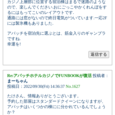
カジノ上層部に位置する宿泊棟はまるで迷路のような
ので、楽しんでください.おにごっこやかくれんぼをす
るにはもってこいのレイアウトです.
通路には窓がないので終日電気がついています.一応2F
には製氷機もありました.
アパッチを宿泊先に選ぶとは、筋金入りのギャンブラ
ですね.
幸運を!
Re:アパッチホテルカジノでFUNBOOKが復活
投稿者：
まーちゃん
投稿日：2022/09/30(Fri) 14:36:37
No.1627
たけさん、情報ありがとうございます。
予約した部屋はスタンダードクイーンになりますが、
アパッチはいくつかの棟にに分かれているんでしょう
か？