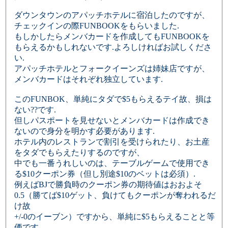
ダウンタウンのアパッチホテルに宿泊したのですが、
チェックインの際FUNBOOKをもらいました.
もしかしたらメンバカードを作成してもFUNBOOKを
もらえるかもしれないです.よろしければお試しくださ
い.
アパッチホテルとフォークイーンズは姉妹店ですが、
メンバカードはそれぞれ独立しています.
このFUNBOK、単純にタダで$5もらえるテイ故、損は
ない??です.
但しパスポートを見せないとメンバカードは作成でき
ないので身分を明かす必要があります.
ホテル内のレストランで割引を受けられたり、お土産
をタダでもらえたりするのですが、
中でも一番うれしいのは、テーブルゲームで使用でき
る$10クーポン券（但し別途$10のベットは必須）.
例えばBJで勝負時のクーポン券の期待値はおおよそ
0.5（勝てば$10ゲット、負けてもクーポンが奪われるだ
け故
+/-0のイーブン）ですから、単純に$5もらえることと等
価です.