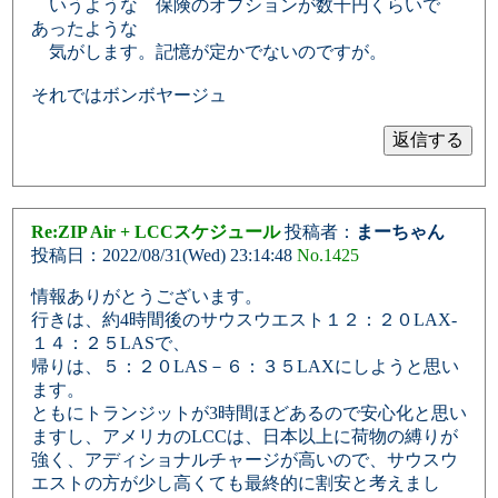
いうような 保険のオプションが数千円くらいで
あったような
気がします。記憶が定かでないのですが。
それではボンボヤージュ
Re:ZIP Air + LCCスケジュール
投稿者：
まーちゃん
投稿日：2022/08/31(Wed) 23:14:48
No.1425
情報ありがとうございます。
行きは、約4時間後のサウスウエスト１２：２０LAX-
１４：２５LASで、
帰りは、５：２０LAS－６：３５LAXにしようと思い
ます。
ともにトランジットが3時間ほどあるので安心化と思い
ますし、アメリカのLCCは、日本以上に荷物の縛りが
強く、アディショナルチャージが高いので、サウスウ
エストの方が少し高くても最終的に割安と考えまし