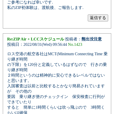
ご参考になれば幸いです.
私のZIP初体験は、渡航後、ご報告します.
Re:ZIP Air + LCCスケジュール
投稿者：
熊出没注意
投稿日：2022/08/31(Wed) 09:56:44
No.1423
ロス空港の航空各社はMCT(Minimum Connecting Time 乗
り継ぎ時間
の下限）を120分と定義しているはずなので 行きの乗
り継ぎ時間
２時間というのは精神的に安心できるレベルではない
と思います。
入国審査は以前と比較するとかなり簡易されています
が その他の
要因 乗り継ぎ便のチェックイン 保安検査に行列が
できていたり
すると 簡単に1時間くらいは吹っ飛ぶので 3時間く
らいは確保