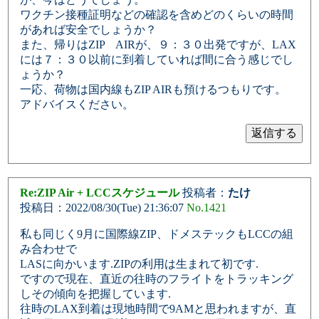
ワクチン接種証明などの確認を含めどのくらいの時間
があれば安全でしょうか？
また、帰りはZIP AIRが、９：３０出発ですが、LAX
には７：３０以前に到着していれば間に合う感じでし
ょうか？
一応、荷物は国内線もZIP AIRも預けるつもりです。
アドバイスください。
Re:ZIP Air + LCCスケジュール
投稿者：
たけ
投稿日：2022/08/30(Tue) 21:36:07
No.1421
私も同じく9月に国際線ZIP、ドメステックもLCCの組
み合わせで
LASに向かいます.ZIPの利用は生まれて初です.
ですので現在、直近の往時のフライトをトラッキング
しその傾向を把握しています.
往時のLAX到着は現地時間で9AMと思われますが、直