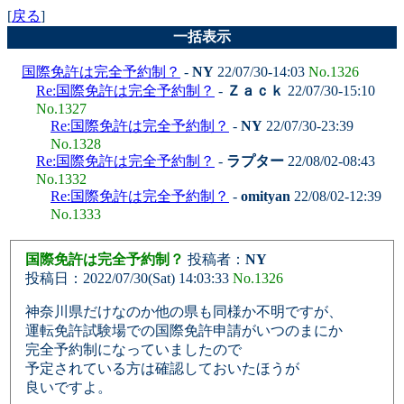
[
戻る
]
一括表示
国際免許は完全予約制？
-
NY
22/07/30-14:03
No.1326
Re:国際免許は完全予約制？
-
Ｚａｃｋ
22/07/30-15:10
No.1327
Re:国際免許は完全予約制？
-
NY
22/07/30-23:39
No.1328
Re:国際免許は完全予約制？
-
ラプター
22/08/02-08:43
No.1332
Re:国際免許は完全予約制？
-
omityan
22/08/02-12:39
No.1333
国際免許は完全予約制？
投稿者：
NY
投稿日：2022/07/30(Sat) 14:03:33
No.1326
神奈川県だけなのか他の県も同様か不明ですが、
運転免許試験場での国際免許申請がいつのまにか
完全予約制になっていましたので
予定されている方は確認しておいたほうが
良いですよ。