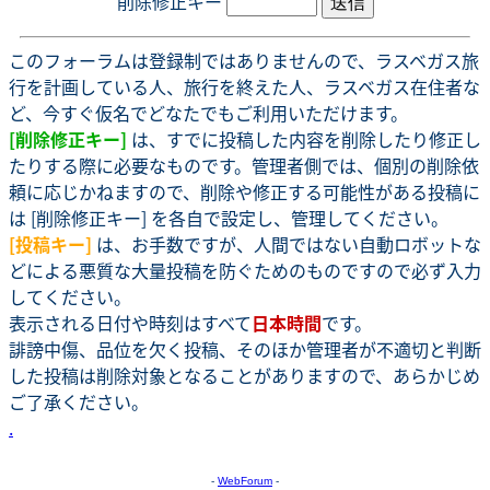
削除修正キー
このフォーラムは登録制ではありませんので、ラスベガス旅
行を計画している人、旅行を終えた人、ラスベガス在住者な
ど、今すぐ仮名でどなたでもご利用いただけます。
[削除修正キー]
は、すでに投稿した内容を削除したり修正し
たりする際に必要なものです。管理者側では、個別の削除依
頼に応じかねますので、削除や修正する可能性がある投稿に
は [削除修正キー] を各自で設定し、管理してください。
[投稿キー]
は、お手数ですが、人間ではない自動ロボットな
どによる悪質な大量投稿を防ぐためのものですので必ず入力
してください。
表示される日付や時刻はすべて
日本時間
です。
誹謗中傷、品位を欠く投稿、そのほか管理者が不適切と判断
した投稿は削除対象となることがありますので、あらかじめ
ご了承ください。
.
-
WebForum
-