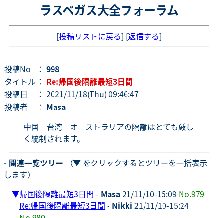
ラスベガス大全フォーラム
[
投稿リストに戻る
] [
返信する
]
投稿No
：
998
タイトル
：
Re:帰国後隔離最短3日間
投稿日
： 2021/11/18(Thu) 09:46:47
投稿者
：
Masa
中国 台湾 オーストラリアの隔離はとても厳し
く統制されます。
- 関連一覧ツリー
（▼ をクリックするとツリーを一括表示
します）
▼
帰国後隔離最短3日間
-
Masa
21/11/10-15:09
No.979
Re:帰国後隔離最短3日間
-
Nikki
21/11/10-15:24
No.980