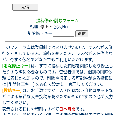
- 投稿修正/削除フォーム -
処理
投稿No
削除修正キー
このフォーラムは登録制ではありませんので、ラスベガス旅
行を計画している人、旅行を終えた人、ラスベガス在住者な
ど、今すぐ仮名でどなたでもご利用いただけます。
[削除修正キー]
は、すでに投稿した内容を削除したり修正し
たりする際に必要なものです。管理者側では、個別の削除依
頼に応じかねますので、削除や修正する可能性がある投稿に
は [削除修正キー] を各自で設定し、管理してください。
[投稿キー]
は、お手数ですが、人間ではない自動ロボットな
どによる悪質な大量投稿を防ぐためのものですので必ず入力
してください。
表示される日付や時刻はすべて
日本時間
です。
誹謗中傷、品位を欠く投稿、そのほか管理者が不適切と判断