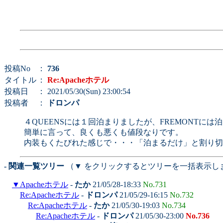
投稿No
：
736
タイトル
：
Re:Apacheホテル
投稿日
： 2021/05/30(Sun) 23:00:54
投稿者
：
ドロンパ
４QUEENSには１回泊まりましたが、FREMONTに
簡単に言って、良くも悪くも値段なりです。
内装もくたびれた感じで・・・「泊まるだけ」と割り切
- 関連一覧ツリー
（▼ をクリックするとツリーを一括表示し
▼
Apacheホテル
-
たか
21/05/28-18:33
No.731
Re:Apacheホテル
-
ドロンパ
21/05/29-16:15
No.732
Re:Apacheホテル
-
たか
21/05/30-19:03
No.734
Re:Apacheホテル
-
ドロンパ
21/05/30-23:00
No.736