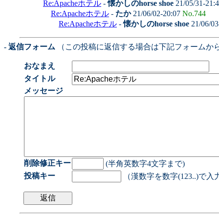
Re:Apacheホテル
-
懐かしのhorse shoe
21/05/31-21:
Re:Apacheホテル
-
たか
21/06/02-20:07
No.744
Re:Apacheホテル
-
懐かしのhorse shoe
21/06/03
- 返信フォーム
（この投稿に返信する場合は下記フォームか
おなまえ
タイトル
メッセージ
削除修正キー
(半角英数字4文字まで)
投稿キー
（漢数字を数字(123..)で