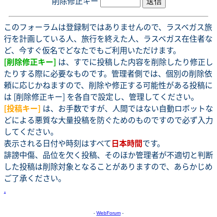
削除修正キー
このフォーラムは登録制ではありませんので、ラスベガス旅
行を計画している人、旅行を終えた人、ラスベガス在住者な
ど、今すぐ仮名でどなたでもご利用いただけます。
[削除修正キー]
は、すでに投稿した内容を削除したり修正し
たりする際に必要なものです。管理者側では、個別の削除依
頼に応じかねますので、削除や修正する可能性がある投稿に
は [削除修正キー] を各自で設定し、管理してください。
[投稿キー]
は、お手数ですが、人間ではない自動ロボットな
どによる悪質な大量投稿を防ぐためのものですので必ず入力
してください。
表示される日付や時刻はすべて
日本時間
です。
誹謗中傷、品位を欠く投稿、そのほか管理者が不適切と判断
した投稿は削除対象となることがありますので、あらかじめ
ご了承ください。
.
-
WebForum
-