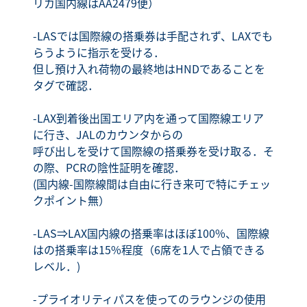
リカ国内線はAA2479便）
-LASでは国際線の搭乗券は手配されず、LAXでも
らうように指示を受ける．
但し預け入れ荷物の最終地はHNDであることを
タグで確認．
-LAX到着後出国エリア内を通って国際線エリア
に行き、JALのカウンタからの
呼び出しを受けて国際線の搭乗券を受け取る．そ
の際、PCRの陰性証明を確認．
(国内線-国際線間は自由に行き来可で特にチェッ
クポイント無）
-LAS⇒LAX国内線の搭乗率はほぼ100%、国際線
はの搭乗率は15%程度（6席を1人で占領できる
レベル．)
-プライオリティパスを使ってのラウンジの使用