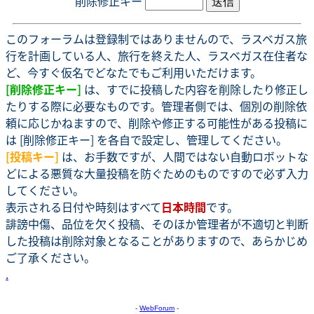
削除修正キー
このフォーラムは登録制ではありませんので、ラスベガス旅
行を計画している人、旅行を終えた人、ラスベガス在住者な
ど、今すぐ仮名でどなたでもご利用いただけます。
[削除修正キー]
は、すでに投稿した内容を削除したり修正し
たりする際に必要なものです。管理者側では、個別の削除依
頼に応じかねますので、削除や修正する可能性がある投稿に
は [削除修正キー] を各自で設定し、管理してください。
[投稿キー]
は、お手数ですが、人間ではない自動ロボットな
どによる悪質な大量投稿を防ぐためのものですので必ず入力
してください。
表示される日付や時刻はすべて
日本時間
です。
誹謗中傷、品位を欠く投稿、そのほか管理者が不適切と判断
した投稿は削除対象となることがありますので、あらかじめ
ご了承ください。
.
-
WebForum
-