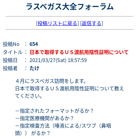
ラスベガス大全フォーラム
[
投稿リストに戻る
] [
返信する
]
投稿No
：
654
タイトル
：
日本で取得するＵＳ渡航用陰性証明について
投稿日
： 2021/03/27(Sat) 18:57:59
投稿者
：
たけ
４月にラスベガス訪問をします。
日本で取得するＵＳ渡航用陰性証明について教え
てください。
－指定されたフォーマットがるか？
－指定医療機関があるか？
－指定検査方法（唾液による/スワブ（鼻咽
頭）） がるか？