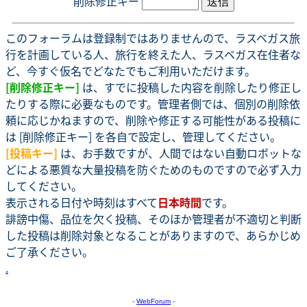
削除修正キー
このフォーラムは登録制ではありませんので、ラスベガス旅
行を計画している人、旅行を終えた人、ラスベガス在住者な
ど、今すぐ仮名でどなたでもご利用いただけます。
[削除修正キー]
は、すでに投稿した内容を削除したり修正し
たりする際に必要なものです。管理者側では、個別の削除依
頼に応じかねますので、削除や修正する可能性がある投稿に
は [削除修正キー] を各自で設定し、管理してください。
[投稿キー]
は、お手数ですが、人間ではない自動ロボットな
どによる悪質な大量投稿を防ぐためのものですので必ず入力
してください。
表示される日付や時刻はすべて
日本時間
です。
誹謗中傷、品位を欠く投稿、そのほか管理者が不適切と判断
した投稿は削除対象となることがありますので、あらかじめ
ご了承ください。
.
-
WebForum
-