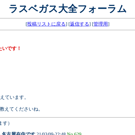
ラスベガス大全フォーラム
[
投稿リストに戻る
] [
返信する
] [
管理用
]
たいです！
えています。
、教えてくださいね。
ます）
-
名古屋在住です
21/03/09-22:48
No.629