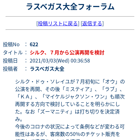
ラスベガス大全フォーラム
[
投稿リストに戻る
] [
返信する
]
投稿No
：
622
タイトル
：
シルク、７月から公演再開を検討
投稿日
： 2021/03/03(Wed) 00:36:58
投稿者
：
ラスベガス大全
シルク・ドゥ・ソレイユが７月初旬に「オウ」の
公演を再開、その後「ミスティア」、「ラブ」、
「ＫＡ」、「マイケルジャクソン・ワン」も順次
再開する方向で検討していることを明らかにし
た。なお「ズーマニティ」は打ち切りを決定済
み。
今後のコロナの状況によって条例などが変わる可
能性はあるが、客席数の50%のチケット販売を