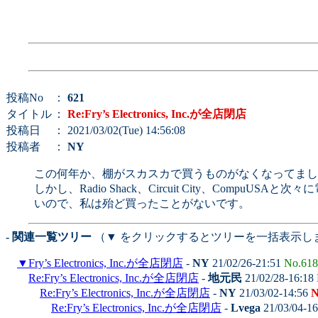
投稿No
：
621
タイトル
：
Re:Fry’s Electronics, Inc.が全店閉店
投稿日
： 2021/03/02(Tue) 14:56:08
投稿者
：
NY
この何年か、棚がスカスカで買うものがなくなってまし
しかし、Radio Shack、Circuit City、Co
いので、私は殆ど買ったことがないです。
- 関連一覧ツリー
（▼ をクリックするとツリーを一括表示し
▼
Fry’s Electronics, Inc.が全店閉店
-
NY
21/02/26-21:51
No.618
Re:Fry’s Electronics, Inc.が全店閉店
-
地元民
21/02/28-16:18
Re:Fry’s Electronics, Inc.が全店閉店
-
NY
21/03/02-14:56
N
Re:Fry’s Electronics, Inc.が全店閉店
-
Lvega
21/03/04-1