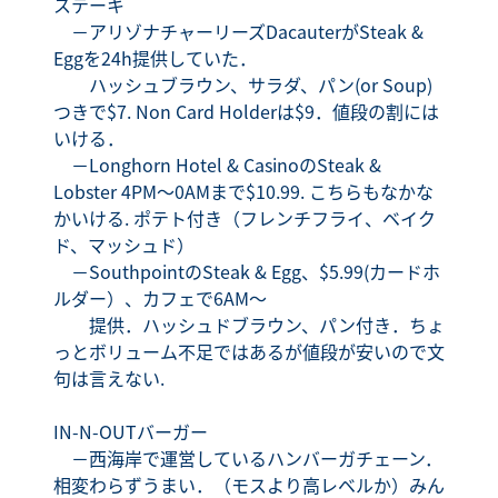
ステーキ
－アリゾナチャーリーズDacauterがSteak &
Eggを24h提供していた．
ハッシュブラウン、サラダ、パン(or Soup)
つきで$7. Non Card Holderは$9．値段の割には
いける．
－Longhorn Hotel & CasinoのSteak &
Lobster 4PM～0AMまで$10.99. こちらもなかな
かいける. ポテト付き（フレンチフライ、ベイク
ド、マッシュド）
－SouthpointのSteak & Egg、$5.99(カードホ
ルダー）、カフェで6AM～
提供．ハッシュドブラウン、パン付き．ちょ
っとボリューム不足ではあるが値段が安いので文
句は言えない.
IN-N-OUTバーガー
－西海岸で運営しているハンバーガチェーン．
相変わらずうまい．（モスより高レベルか）みん