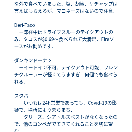
な外で食べていました．塩、胡椒、ケチャップは
言えばもらえるが、マヨネーズはないので注意．
Deri-Taco
－滞在中はドライブスルーのテイクアウトの
み．タコスが$0.69～食べられて大満足．Fireソ
ースがお勧めです．
ダンキンドーナツ
－イートイン不可、テイクアウト可能．フレン
チクルーラーが軽くてうますぎ．何個でも食べら
れる．
スタバ
－いつもは24h営業であっても、Covid-19の影
響で、場所によりまちまち．
タリーズ、シアトルズベストがなくなったの
で、他のコンペがでてきてくれることを切に望
む.