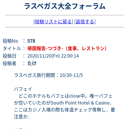
ラスベガス大全フォーラム
[
投稿リストに戻る
] [
返信する
]
投稿No
：
578
タイトル
：
帰国報告-つづき-（食事、レストラン）
投稿日
： 2020/11/20(Fri) 22:00:14
投稿者
：
たけ
ラスベガス旅行期間：10/30-11/5
バフェイ
どこのホテルもバフェはclose中。唯一バフェ
が空いていたのがSouth Point Hotel & Casino．
ここはカジノ入場の際も体温チェック等無し．要
注意か．