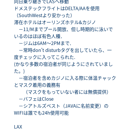
同日乗り継ぎでLASへ移動
ドメステックフライトはDELTA/AAを使用
（SouthWestより安かった）
滞在ホテルはオーリンズホテル&カジノ
－11/Mまでプール開放、但し時期的に泳いで
いるのはほぼ有色人種．
－ジムは6AM～2PMまで．
－常時don't disturbタグを出していたら、一
度チェックに入ってこられた.
(かなり多数の宿泊者が同じようにされていまし
た。)
－宿泊者を含めカジノに入る際に体温チャック
とマスク着用の義務有
（マスクをもっていない者には無償提供）
－バフェはClose
－シアトルズベスト（JAVAに名前変更）の
WIFIは誰でも24h使用可能
LAX