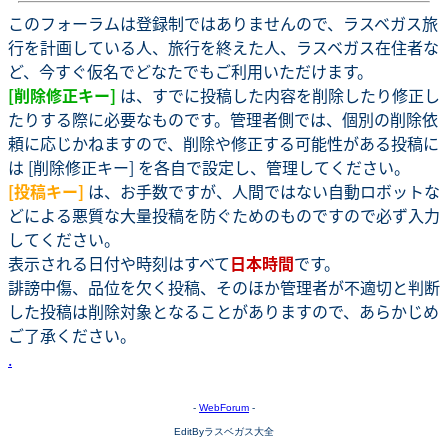
このフォーラムは登録制ではありませんので、ラスベガス旅
行を計画している人、旅行を終えた人、ラスベガス在住者な
ど、今すぐ仮名でどなたでもご利用いただけます。
[削除修正キー]
は、すでに投稿した内容を削除したり修正し
たりする際に必要なものです。管理者側では、個別の削除依
頼に応じかねますので、削除や修正する可能性がある投稿に
は [削除修正キー] を各自で設定し、管理してください。
[投稿キー]
は、お手数ですが、人間ではない自動ロボットな
どによる悪質な大量投稿を防ぐためのものですので必ず入力
してください。
表示される日付や時刻はすべて
日本時間
です。
誹謗中傷、品位を欠く投稿、そのほか管理者が不適切と判断
した投稿は削除対象となることがありますので、あらかじめ
ご了承ください。
.
-
WebForum
-
EditByラスベガス大全