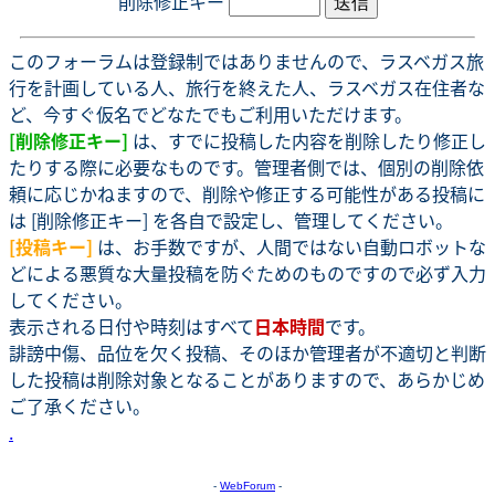
削除修正キー
このフォーラムは登録制ではありませんので、ラスベガス旅
行を計画している人、旅行を終えた人、ラスベガス在住者な
ど、今すぐ仮名でどなたでもご利用いただけます。
[削除修正キー]
は、すでに投稿した内容を削除したり修正し
たりする際に必要なものです。管理者側では、個別の削除依
頼に応じかねますので、削除や修正する可能性がある投稿に
は [削除修正キー] を各自で設定し、管理してください。
[投稿キー]
は、お手数ですが、人間ではない自動ロボットな
どによる悪質な大量投稿を防ぐためのものですので必ず入力
してください。
表示される日付や時刻はすべて
日本時間
です。
誹謗中傷、品位を欠く投稿、そのほか管理者が不適切と判断
した投稿は削除対象となることがありますので、あらかじめ
ご了承ください。
.
-
WebForum
-