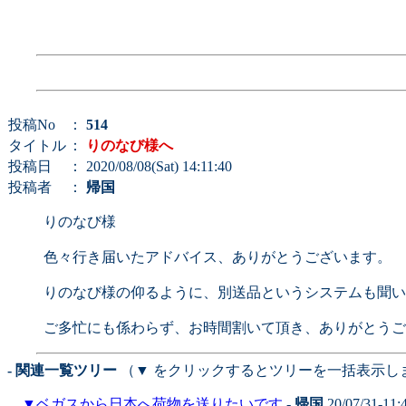
投稿No
：
514
タイトル
：
りのなび様へ
投稿日
： 2020/08/08(Sat) 14:11:40
投稿者
：
帰国
りのなび様
色々行き届いたアドバイス、ありがとうございます。
りのなび様の仰るように、別送品というシステムも聞い
ご多忙にも係わらず、お時間割いて頂き、ありがとうご
- 関連一覧ツリー
（▼ をクリックするとツリーを一括表示し
▼
ベガスから日本へ荷物を送りたいです
-
帰国
20/07/31-11: