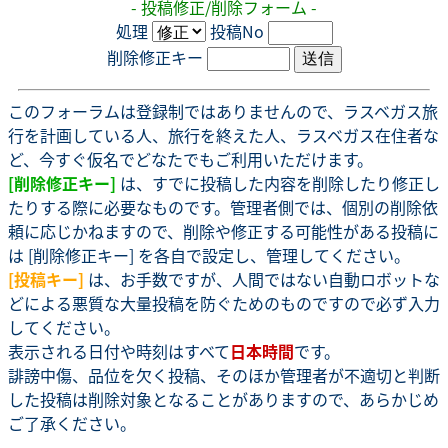
- 投稿修正/削除フォーム -
処理
投稿No
削除修正キー
このフォーラムは登録制ではありませんので、ラスベガス旅
行を計画している人、旅行を終えた人、ラスベガス在住者な
ど、今すぐ仮名でどなたでもご利用いただけます。
[削除修正キー]
は、すでに投稿した内容を削除したり修正し
たりする際に必要なものです。管理者側では、個別の削除依
頼に応じかねますので、削除や修正する可能性がある投稿に
は [削除修正キー] を各自で設定し、管理してください。
[投稿キー]
は、お手数ですが、人間ではない自動ロボットな
どによる悪質な大量投稿を防ぐためのものですので必ず入力
してください。
表示される日付や時刻はすべて
日本時間
です。
誹謗中傷、品位を欠く投稿、そのほか管理者が不適切と判断
した投稿は削除対象となることがありますので、あらかじめ
ご了承ください。
.