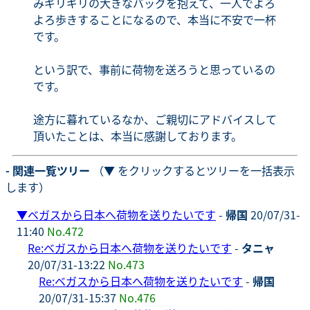
みギリギリの大きなバッグを抱えて、一人でよろ
よろ歩きすることになるので、本当に不安で一杯
です。
という訳で、事前に荷物を送ろうと思っているの
です。
途方に暮れているなか、ご親切にアドバイスして
頂いたことは、本当に感謝しております。
- 関連一覧ツリー
（▼ をクリックするとツリーを一括表示
します）
▼
ベガスから日本へ荷物を送りたいです
-
帰国
20/07/31-
11:40
No.472
Re:ベガスから日本へ荷物を送りたいです
-
タニャ
20/07/31-13:22
No.473
Re:ベガスから日本へ荷物を送りたいです
-
帰国
20/07/31-15:37
No.476