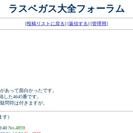
ラスベガス大全フォーラム
[
投稿リストに戻る
] [
返信する
] [
管理用
]
があって面白かったです。
した4645番です。
疑問符は付きますが。
ます）
0:40
No.4859