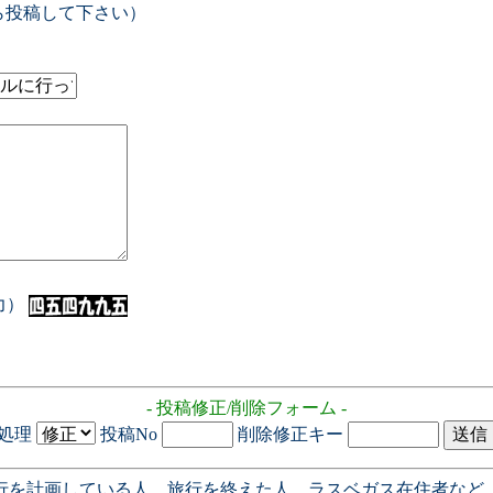
ら投稿して下さい）
入力）
- 投稿修正/削除フォーム -
処理
投稿No
削除修正キー
行を計画している人、旅行を終えた人、ラスベガス在住者など