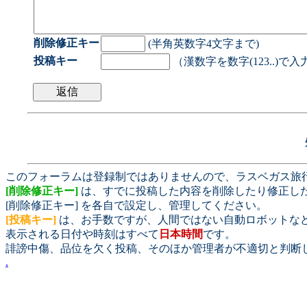
削除修正キー
(半角英数字4文字まで)
投稿キー
（漢数字を数字(123..)で
このフォーラムは登録制ではありませんので、ラスベガス旅
[削除修正キー]
は、すでに投稿した内容を削除したり修正し
[削除修正キー] を各自で設定し、管理してください。
[投稿キー]
は、お手数ですが、人間ではない自動ロボットな
表示される日付や時刻はすべて
日本時間
です。
誹謗中傷、品位を欠く投稿、そのほか管理者が不適切と判断
.