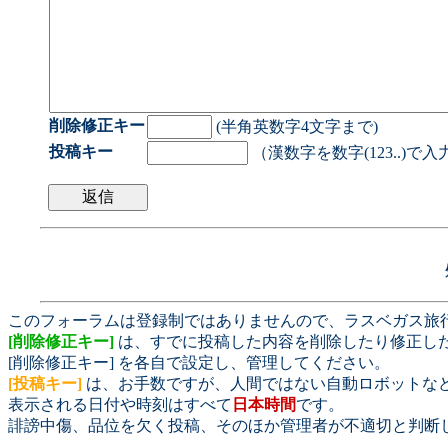
削除修正キー
(半角英数字4文字まで)
投稿キー
（漢数字を数字(123..)で
このフォーラムは登録制ではありませんので、ラスベガス旅
[削除修正キー]
は、すでに投稿した内容を削除したり修正し
[削除修正キー] を各自で設定し、管理してください。
[投稿キー]
は、お手数ですが、人間ではない自動ロボットな
表示される日付や時刻はすべて
日本時間
です。
誹謗中傷、品位を欠く投稿、そのほか管理者が不適切と判断
.