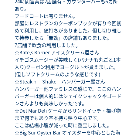
24時間営業は2店舗有・カウンターバーも6カ所
あり。
フードコートは有りません。
部屋にレストランのクーポンブックが有り今回初
めて利用し、値打ちがありました。但し切り離し
て持参したら「無効」の店舗もありました。
7店舗で飲食の利用しました。
☆Kate,s Korner アイスクリーム屋さん
イチゴスムージーが美味しく(バナナも丸ごと1本
入り)クーポン利用でヨーグルトが貰えました。
(但しソフトクリームのような感じです)
☆Steakｎ Shake ハンバーガー屋さん
ハンバーガー他ファミレスの感じで、ここのハン
バーガーは個人的にはシェイクシャックやゴード
ンさんよりも美味しかったです。
☆Del Mar Deli ケーキからサンドイッチ・揚げ物
まで何でもあり基本持ち帰り中心です。
ここは結構小腹が減った時に重宝しました。
☆Big Sur Oyster Bar オイスターを中心とした海