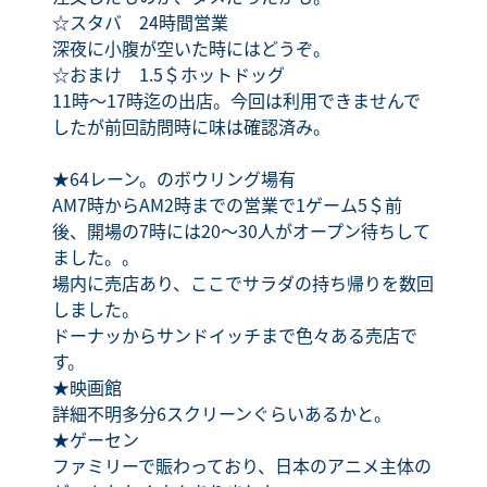
☆スタバ 24時間営業
深夜に小腹が空いた時にはどうぞ。
☆おまけ 1.5＄ホットドッグ
11時～17時迄の出店。今回は利用できませんで
したが前回訪問時に味は確認済み。
★64レーン。のボウリング場有
AM7時からAM2時までの営業で1ゲーム5＄前
後、開場の7時には20～30人がオープン待ちして
ました。。
場内に売店あり、ここでサラダの持ち帰りを数回
しました。
ドーナッからサンドイッチまで色々ある売店で
す。
★映画館
詳細不明多分6スクリーンぐらいあるかと。
★ゲーセン
ファミリーで賑わっており、日本のアニメ主体の