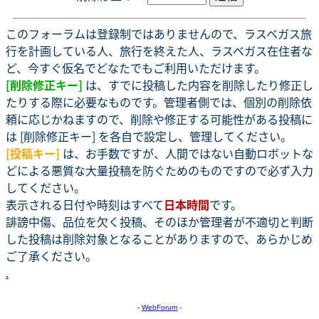
このフォーラムは登録制ではありませんので、ラスベガス旅
行を計画している人、旅行を終えた人、ラスベガス在住者な
ど、今すぐ仮名でどなたでもご利用いただけます。
[削除修正キー]
は、すでに投稿した内容を削除したり修正し
たりする際に必要なものです。管理者側では、個別の削除依
頼に応じかねますので、削除や修正する可能性がある投稿に
は [削除修正キー] を各自で設定し、管理してください。
[投稿キー]
は、お手数ですが、人間ではない自動ロボットな
どによる悪質な大量投稿を防ぐためのものですので必ず入力
してください。
表示される日付や時刻はすべて
日本時間
です。
誹謗中傷、品位を欠く投稿、そのほか管理者が不適切と判断
した投稿は削除対象となることがありますので、あらかじめ
ご了承ください。
.
-
WebForum
-