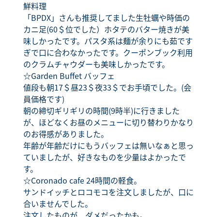
鮮料理
「BPDX」さんも推奨してました生牡蠣や時価の
カニ足(60＄位でした）ホタテのバター焼きが美
味しかったです。パスタ系は麺が余りにも茹です
ぎで口に合わなかったです。クーポンブック利用
のクラムチャウダーも美味しかったです。
☆Garden Buffet バッフェ
値段も朝17＄昼23＄夜33＄でお手頃でした。(会
員価格です)
朝の締切ギリギリの時間(9時半)に行きました
が、ほどなくお昼のメニューに切り替わりかなり
のお得感がありました。
年齢が年齢だけにもうバッフェは無いなぁと思っ
ていましたが、好きなものを少量はよかったで
す。
☆Coronado cafe 24時間の軽食。
サンドイッチとロコモコを注文しましたが、口に
合いませんでした。
注文したものが、ダメだったかも。