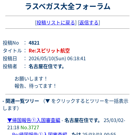
ラスベガス大全フォーラム
[
投稿リストに戻る
] [
返信する
]
投稿No
：
4821
タイトル
：
Re:スピリット航空
投稿日
： 2026/05/10(Sun) 06:18:41
投稿者
：
名古屋在住です。
お願いします！
報告、待ってます！
- 関連一覧ツリー
（▼ をクリックするとツリーを一括表示
します）
▼
帰国報告①入国審査編
-
名古屋在住です。
25/03/02-
21:18
No.3727
Re:帰国報告①入国審査編
-
たけ
25/03/03-00:55