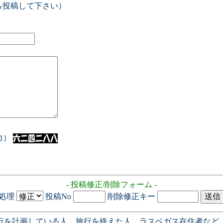
ら投稿して下さい）
入力）
- 投稿修正/削除フォーム -
処理
投稿No
削除修正キー
行を計画している人、旅行を終えた人、ラスベガス在住者など