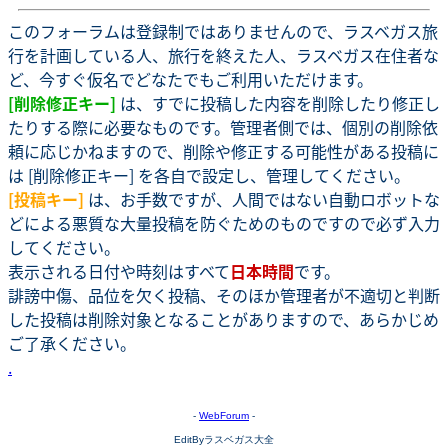
このフォーラムは登録制ではありませんので、ラスベガス旅
行を計画している人、旅行を終えた人、ラスベガス在住者な
ど、今すぐ仮名でどなたでもご利用いただけます。
[削除修正キー]
は、すでに投稿した内容を削除したり修正し
たりする際に必要なものです。管理者側では、個別の削除依
頼に応じかねますので、削除や修正する可能性がある投稿に
は [削除修正キー] を各自で設定し、管理してください。
[投稿キー]
は、お手数ですが、人間ではない自動ロボットな
どによる悪質な大量投稿を防ぐためのものですので必ず入力
してください。
表示される日付や時刻はすべて
日本時間
です。
誹謗中傷、品位を欠く投稿、そのほか管理者が不適切と判断
した投稿は削除対象となることがありますので、あらかじめ
ご了承ください。
.
-
WebForum
-
EditByラスベガス大全