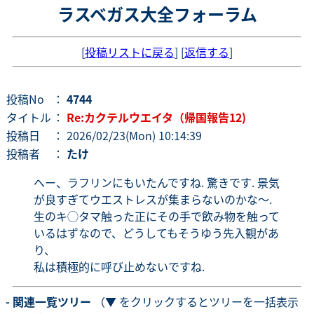
ラスベガス大全フォーラム
[
投稿リストに戻る
] [
返信する
]
投稿No
：
4744
タイトル
：
Re:カクテルウエイタ（帰国報告12)
投稿日
： 2026/02/23(Mon) 10:14:39
投稿者
：
たけ
へー、ラフリンにもいたんですね. 驚きです. 景気
が良すぎてウエストレスが集まらないのかな〜.
生のキ◯タマ触った正にその手で飲み物を触って
いるはずなので、どうしてもそうゆう先入観があ
り、
私は積極的に呼び止めないですね.
- 関連一覧ツリー
（▼ をクリックするとツリーを一括表示