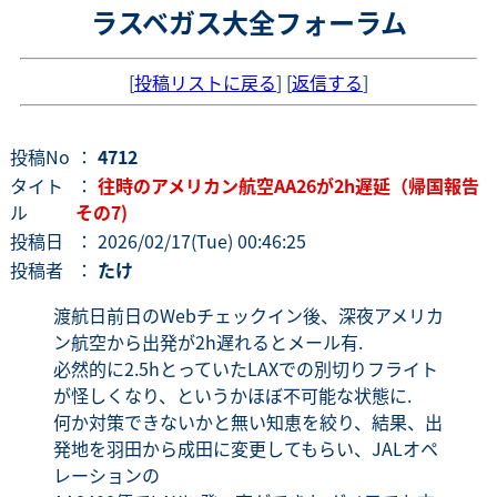
ラスベガス大全フォーラム
[
投稿リストに戻る
] [
返信する
]
投稿No
：
4712
タイト
：
往時のアメリカン航空AA26が2h遅延（帰国報告
ル
その7)
投稿日
： 2026/02/17(Tue) 00:46:25
投稿者
：
たけ
渡航日前日のWebチェックイン後、深夜アメリカ
ン航空から出発が2h遅れるとメール有.
必然的に2.5hとっていたLAXでの別切りフライト
が怪しくなり、というかほぼ不可能な状態に.
何か対策できないかと無い知恵を絞り、結果、出
発地を羽田から成田に変更してもらい、JALオペ
レーションの