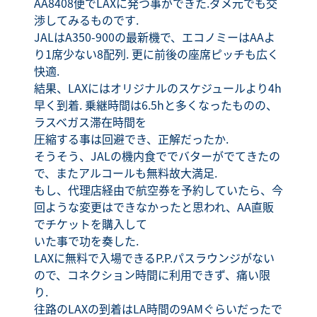
AA8408便でLAXに発つ事ができた.ダメ元でも交
渉してみるものです.
JALはA350-900の最新機で、エコノミーはAAよ
り1席少ない8配列. 更に前後の座席ピッチも広く
快適.
結果、LAXにはオリジナルのスケジュールより4h
早く到着. 乗継時間は6.5hと多くなったものの、
ラスベガス滞在時間を
圧縮する事は回避でき、正解だったか.
そうそう、JALの機内食ででバターがでてきたの
で、またアルコールも無料故大満足.
もし、代理店経由で航空券を予約していたら、今
回ような変更はできなかったと思われ、AA直販
でチケットを購入して
いた事で功を奏した.
LAXに無料で入場できるP.P.パスラウンジがない
ので、コネクション時間に利用できず、痛い限
り.
往路のLAXの到着はLA時間の9AMぐらいだったで