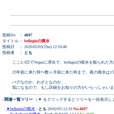
投稿No
：
4697
タイトル
：
bellagioの噴水
投稿日
： 2026/02/05(Thu) 12:10:40
投稿者
：
とも
ここ2-3日でVegasに滞在で、bellagioの噴水を観ら
25年前に来た時〜数ヶ月前に来た時まで、夜の噴水は1
バグなのか、わざとなのか、、
気になるので、もし詳細をお知りの方がいらっしゃいま
- 関連一覧ツリー
（▼ をクリックするとツリーを一括表示し
▼
bellagioの噴水
-
とも
26/02/05-12:10
No.4697