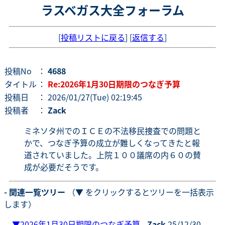
ラスベガス大全フォーラム
[
投稿リストに戻る
] [
返信する
]
投稿No
：
4688
タイトル
：
Re:2026年1月30日期限のつなぎ予算
投稿日
： 2026/01/27(Tue) 02:19:45
投稿者
：
Zack
ミネソタ州でのＩＣＥの不法移民捜査での問題と
かで、つなぎ予算の成立が難しくなってきたと報
道されていました。上院１００議席の内６０の賛
成が必要だそうです。
- 関連一覧ツリー
（▼ をクリックするとツリーを一括表示
します）
▼
2026年1月30日期限のつなぎ予算
-
Zack
25/12/30-