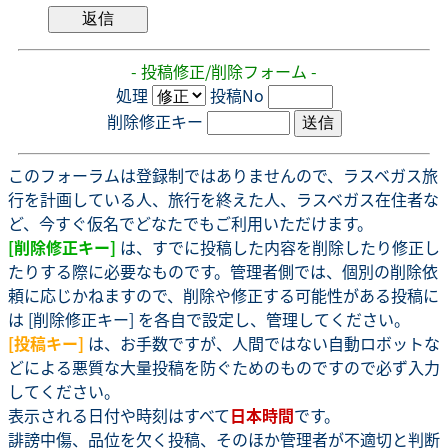
- 投稿修正/削除フォーム -
処理
投稿No
削除修正キー
このフォーラムは登録制ではありませんので、ラスベガス旅
行を計画している人、旅行を終えた人、ラスベガス在住者な
ど、今すぐ仮名でどなたでもご利用いただけます。
[削除修正キー]
は、すでに投稿した内容を削除したり修正し
たりする際に必要なものです。管理者側では、個別の削除依
頼に応じかねますので、削除や修正する可能性がある投稿に
は [削除修正キー] を各自で設定し、管理してください。
[投稿キー]
は、お手数ですが、人間ではない自動ロボットな
どによる悪質な大量投稿を防ぐためのものですので必ず入力
してください。
表示される日付や時刻はすべて
日本時間
です。
誹謗中傷、品位を欠く投稿、そのほか管理者が不適切と判断