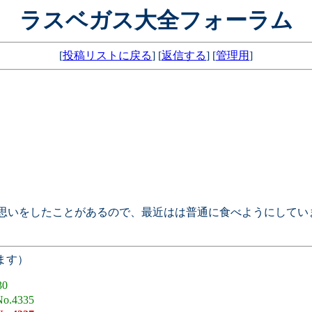
ラスベガス大全フォーラム
[
投稿リストに戻る
] [
返信する
] [
管理用
]
ひどい思いをしたことがあるので、最近はは普通に食べようにし
ます）
30
No.4335