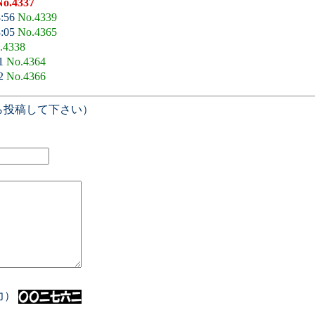
No.4337
8:56
No.4339
3:05
No.4365
.4338
01
No.4364
22
No.4366
ら投稿して下さい）
入力）