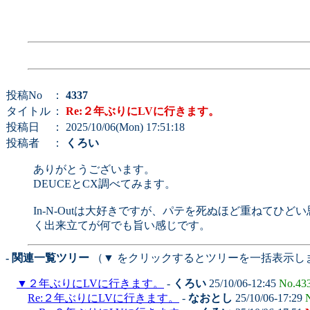
投稿No
：
4337
タイトル
：
Re:２年ぶりにLVに行きます。
投稿日
： 2025/10/06(Mon) 17:51:18
投稿者
：
くろい
ありがとうございます。
DEUCEとCX調べてみます。
In-N-Outは大好きですが、パテを死ぬほど重ねて
く出来立てが何でも旨い感じです。
- 関連一覧ツリー
（▼ をクリックするとツリーを一括表示し
▼
２年ぶりにLVに行きます。
-
くろい
25/10/06-12:45
No.43
Re:２年ぶりにLVに行きます。
-
なおとし
25/10/06-17:29