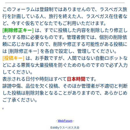
このフォーラムは登録制ではありませんので、ラスベガス旅
行を計画している人、旅行を終えた人、ラスベガス在住者な
ど、今すぐ仮名でどなたでもご利用いただけます。
[削除修正キー]
は、すでに投稿した内容を削除したり修正し
たりする際に必要なものです。管理者側では、個別の削除依
頼に応じかねますので、削除や修正する可能性がある投稿に
は [削除修正キー] を各自で設定し、管理してください。
[投稿キー]
は、お手数ですが、人間ではない自動ロボットな
どによる悪質な大量投稿を防ぐためのものですので必ず入力
してください。
表示される日付や時刻はすべて
日本時間
です。
誹謗中傷、品位を欠く投稿、そのほか管理者が不適切と判断
した投稿は削除対象となることがありますので、あらかじめ
ご了承ください。
.
-
WebForum
-
EditByラスベガス大全