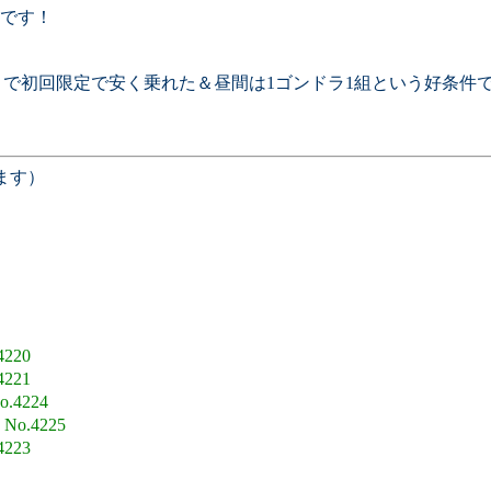
です！
うサイトで初回限定で安く乗れた＆昼間は1ゴンドラ1組という好条件
ます）
4220
4221
o.4224
6
No.4225
4223