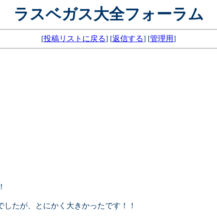
ラスベガス大全フォーラム
[
投稿リストに戻る
] [
返信する
] [
管理用
]
！
らでしたが、とにかく大きかったです！！