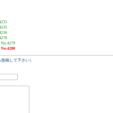
4233
4235
4236
4278
8
No.4279
7
No.4280
ら投稿して下さい）