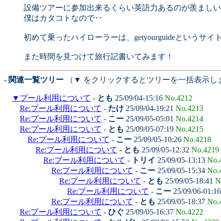
設備ツアーに参加出来るくらい英語力あるのが羨ましい
僕はカタコトなので‥
初めて乗ったハイローラーは、getyourguideとい
また時間を見つけて旅行記書いてみます！
- 関連一覧ツリー
（▼ をクリックするとツリーを一括表示し
▼
プール利用について
-
とも
25/09/04-15:16
No.4212
Re:プール利用について
-
たけ
25/09/04-19:21
No.4213
Re:プール利用について
-
こー
25/09/05-05:01
No.4214
Re:プール利用について
-
とも
25/09/05-07:19
No.4215
Re:プール利用について
-
こー
25/09/05-10:26
No.4218
Re:プール利用について
-
とも
25/09/05-12:32
No.4219
Re:プール利用について
-
トリイ
25/09/05-13:13
No.
Re:プール利用について
-
こー
25/09/05-15:34
No.
Re:プール利用について
-
とも
25/09/05-18:41
N
Re:プール利用について
-
こー
25/09/06-01:1
Re:プール利用について
-
とも
25/09/05-18:37
No.
Re:プール利用について
-
ひぐ
25/09/05-16:37
No.4222