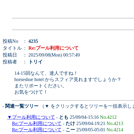
投稿No
：
4235
タイトル
：
Re:プール利用について
投稿日
： 2025/09/08(Mon) 00:57:49
投稿者
：
トリイ
14-15回なんて、達人ですね！
horseshoe hotel からスフィア見れますでしょうか？
またリポートください。
お気をつけて！
- 関連一覧ツリー
（▼ をクリックするとツリーを一括表示し
▼
プール利用について
-
とも
25/09/04-15:16
No.4212
Re:プール利用について
-
たけ
25/09/04-19:21
No.4213
Re:プール利用について
-
こー
25/09/05-05:01
No.4214