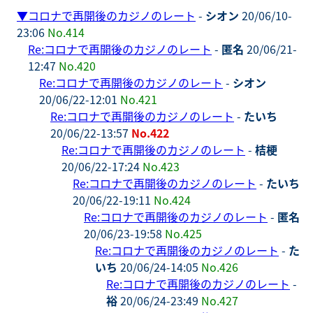
▼
コロナで再開後のカジノのレート
-
シオン
20/06/10-
23:06
No.414
Re:コロナで再開後のカジノのレート
-
匿名
20/06/21-
12:47
No.420
Re:コロナで再開後のカジノのレート
-
シオン
20/06/22-12:01
No.421
Re:コロナで再開後のカジノのレート
-
たいち
20/06/22-13:57
No.422
Re:コロナで再開後のカジノのレート
-
桔梗
20/06/22-17:24
No.423
Re:コロナで再開後のカジノのレート
-
たいち
20/06/22-19:11
No.424
Re:コロナで再開後のカジノのレート
-
匿名
20/06/23-19:58
No.425
Re:コロナで再開後のカジノのレート
-
た
いち
20/06/24-14:05
No.426
Re:コロナで再開後のカジノのレート
-
裕
20/06/24-23:49
No.427